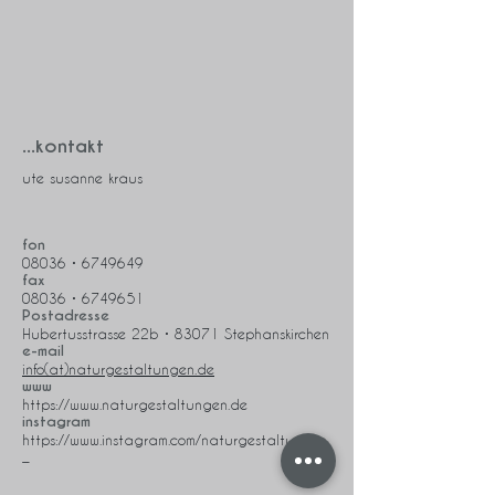
...kontakt
ute susanne kraus
fon
08036 • 6749649
fax
08036 • 6749651
Postadresse
Hubertusstrasse 22b • 83071 Stephanskirchen
e-mail
info(at)naturgestaltungen.de
www
https://www.naturgestaltungen.de
instagram
https://www.instagram.com/naturgestaltungen
_