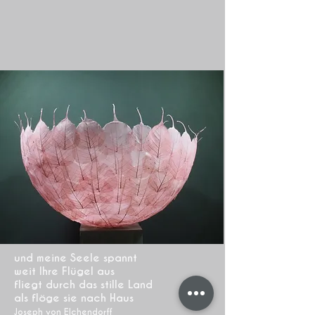
und meine Seele spannt
weit Ihre Flügel aus
fliegt durch das stille Land
als flöge sie nach Haus
Joseph von EIchendorff